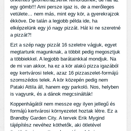
egy gömb!!! Ami persze igaz is, de a merőleges
vetülete… nem más, mint egy kör, a gyerekrajzok
ékköve. De talán a legjobb példa ide, ha
elképzelünk egy jó nagy pizzát. Hát ki ne szeretné
a pizzát?!
Ezt a szép nagy pizzát 16 szeletre vágjuk, egyet
megtartunk magunknak, a többit pedig megosztjuk
a többiekkel. A legjobb barátainkkal mondjuk. Na
de mi van akkor, ha ez a kör alakú pizza igazából
egy kertvárosi telek, azaz 16 pizzaszelet-formájú
szomszédos telek. A kör közepén pedig nem
Pataki Attila áll, hanem egy parkoló. Nos, helyben
is vagyunk, és a dánok megcsinálták!
Koppenhágától nem messze egy ilyen jellegű és
formájú kertvárosi környezetet hoztak létre. Ez a
Brøndby Garden City. A tervek Erik Mygind
tájépítész nevéhez köthetők, aki ötletével