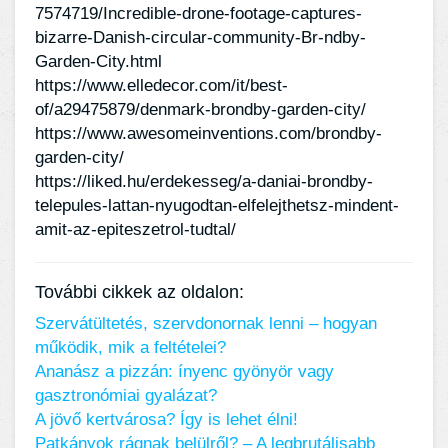
7574719/Incredible-drone-footage-captures-
bizarre-Danish-circular-community-Br-ndby-
Garden-City.html
https://www.elledecor.com/it/best-
of/a29475879/denmark-brondby-garden-city/
https://www.awesomeinventions.com/brondby-
garden-city/
https://liked.hu/erdekesseg/a-daniai-brondby-
telepules-lattan-nyugodtan-elfelejthetsz-mindent-
amit-az-epiteszetrol-tudtal/
További cikkek az oldalon:
Szervátültetés, szervdonornak lenni – hogyan
működik, mik a feltételei?
Ananász a pizzán: ínyenc gyönyör vagy
gasztronómiai gyalázat?
A jövő kertvárosa? Így is lehet élni!
Patkányok rágnak belülről? – A legbrutálisabb