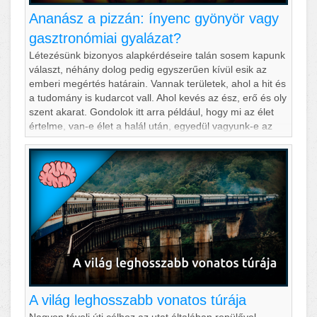
Ananász a pizzán: ínyenc gyönyör vagy
gasztronómiai gyalázat?
Létezésünk bizonyos alapkérdéseire talán sosem kapunk
választ, néhány dolog pedig egyszerűen kívül esik az
emberi megértés határain. Vannak területek, ahol a hit és
a tudomány is kudarcot vall. Ahol kevés az ész, erő és oly
szent akarat. Gondolok itt arra például, hogy mi az élet
értelme, van-e élet a halál után, egyedül vagyunk-e az
univerzumban, van-e szabad akaratunk vagy sorsunk
determinált. Kell-e ananász a pizzára vagy sem.
A világ leghosszabb vonatos túrája