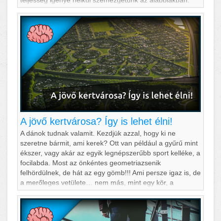
teljesség igénye nélkül szemezgetünk az alábbiakban.
A jövő kertvárosa? Így is lehet élni!
A dánok tudnak valamit. Kezdjük azzal, hogy ki ne
szeretne bármit, ami kerek? Ott van például a gyűrű mint
ékszer, vagy akár az egyik legnépszerűbb sport kelléke, a
focilabda. Most az önkéntes geometriazsenik
felhördülnek, de hát az egy gömb!!! Ami persze igaz is, de
a merőleges vetülete… nem más, mint egy kör, a
gyerekrajzok ékköve. De talán a legjobb példa ide, ha
elképzelünk egy jó nagy pizzát. Hát ki ne szeretné a
pizzát?! Ezt a sz&eacut