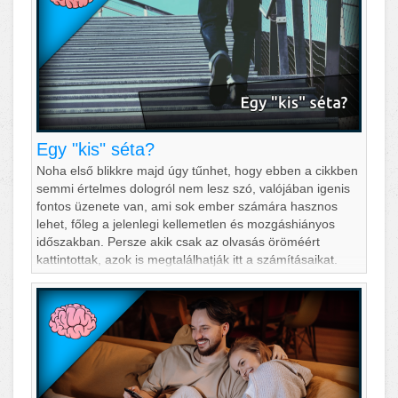
Egy "kis" séta?
Noha első blikkre majd úgy tűnhet, hogy ebben a cikkben
semmi értelmes dologról nem lesz szó, valójában igenis
fontos üzenete van, ami sok ember számára hasznos
lehet, főleg a jelenlegi kellemetlen és mozgáshiányos
időszakban. Persze akik csak az olvasás öröméért
kattintottak, azok is megtalálhatják itt a számításaikat.
Játsszunk is el egy kicsit a gondolattal: Fokvárosban,
vagyis a Dél-afrikai Köztársaság törvényhozási fővá