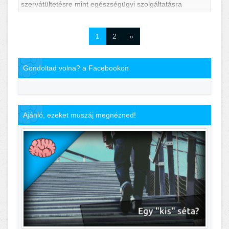
szervátültetésre mint egészségügyi szolgáltatásra
vonatkozó jogszabályokban foglaltak végrehajtásáért az
országos tisztifőorvos, az OVSz (Országos V&eac
1
2
»
Gondoltad volna? a Facebookon
Ajánló, ezeket muszáj megnézned!