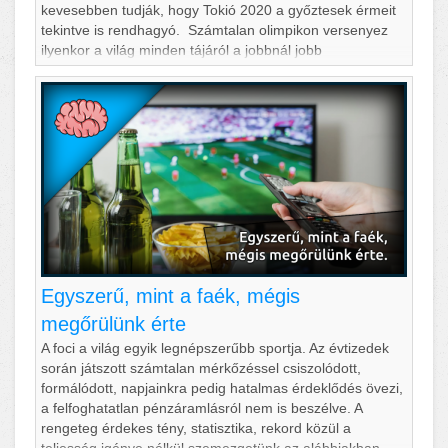
kevesebben tudják, hogy Tokió 2020 a győztesek érmeit
tekintve is rendhagyó. Számtalan olimpikon versenyez
ilyenkor a világ minden tájáról a jobbnál jobb
helyezésekért, itt már maga a részvételi lehetőség is
óriási dicsőség, viszont
Egyszerű, mint a faék, mégis
megőrülünk érte
A foci a világ egyik legnépszerűbb sportja. Az évtizedek
során játszott számtalan mérkőzéssel csiszolódott,
formálódott, napjainkra pedig hatalmas érdeklődés övezi,
a felfoghatatlan pénzáramlásról nem is beszélve. A
rengeteg érdekes tény, statisztika, rekord közül a