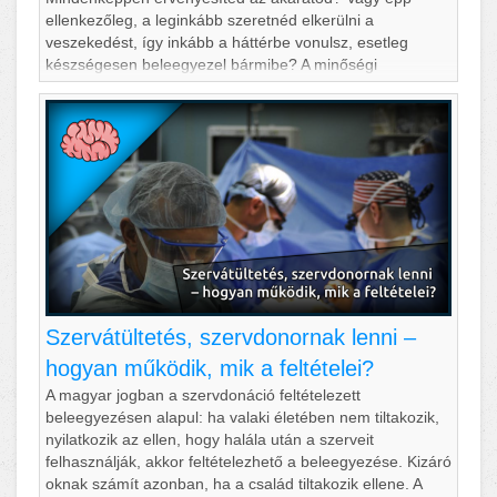
ellenkezőleg, a leginkább szeretnéd elkerülni a
veszekedést, így inkább a háttérbe vonulsz, esetleg
készségesen beleegyezel bármibe? A minőségi
konfliktuskezeléshez elengedhetetlen a tudatosítás.
Ismerd meg önmagad viselkedésed racionalizálásával, és
fejleszd a nyílt kommunik&aacu
Szervátültetés, szervdonornak lenni –
hogyan működik, mik a feltételei?
A magyar jogban a szervdonáció feltételezett
beleegyezésen alapul: ha valaki életében nem tiltakozik,
nyilatkozik az ellen, hogy halála után a szerveit
felhasználják, akkor feltételezhető a beleegyezése. Kizáró
oknak számít azonban, ha a család tiltakozik ellene. A