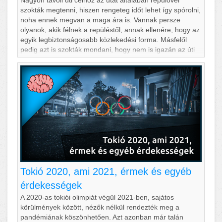
Nagyon távoli úti célhoz az utat általában repülővel
szokták megtenni, hiszen rengeteg időt lehet így spórolni,
noha ennek megvan a maga ára is. Vannak persze
olyanok, akik félnek a repüléstől, annak ellenére, hogy az
egyik legbiztonságosabb közlekedési forma. Másfelől
pedig azt is szokták mondani, hogy nem is igazán az úti
cél a lényeg, hanem az utazás maga. Nos, ilyen
megfontolások alapján tökéletes utazás lehet egy
hossssszú von
Tokió 2020, ami 2021, érmek és egyéb
érdekességek
A 2020-as tokiói olimpiát végül 2021-ben, sajátos
körülmények között, nézők nélkül rendezték meg a
pandémiának köszönhetően. Azt azonban már talán