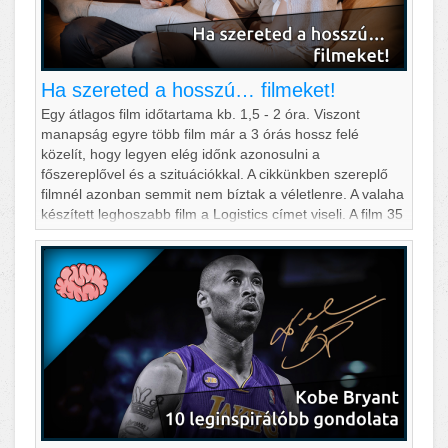
Ha szereted a hosszú… filmeket!
Egy átlagos film időtartama kb. 1,5 - 2 óra. Viszont
manapság egyre több film már a 3 órás hossz felé
közelít, hogy legyen elég időnk azonosulni a
főszereplővel és a szituációkkal. A cikkünkben szereplő
filmnél azonban semmit nem bíztak a véletlenre. A valaha
készített leghoszabb film a Logistics címet viseli. A film 35
napig és 17 óráig tart, szóval érdemes előtte elmenni
WC-re, nehogy film közben lemaradjunk valamiről. De ha
úgy dönten&ea