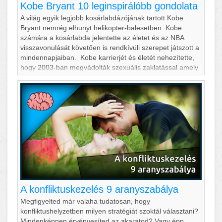
Kobe Bryant 10 leginspirálóbb gondolata
A világ egyik legjobb kosárlabdázójának tartott Kobe
Bryant nemrég elhunyt helikopter-balesetben. Kobe
számára a kosárlabda jelentette az életet és az NBA
visszavonulását követően is rendkívüli szerepet játszott a
mindennapjaiban. Kobe karrierjét és életét nehezítette,
hogy 2003-ban megvádolták szexuális zaklatással amely
hatalmas port kavart a karrierjében. A vádakat később
ejtették és ártatlannak íté
A konfliktuskezelés 9 aranyszabálya
Megfigyelted már valaha tudatosan, hogy
konfliktushelyzetben milyen stratégiát szoktál választani?
Mindenképpen érvényesíted az akaratod? Vagy épp