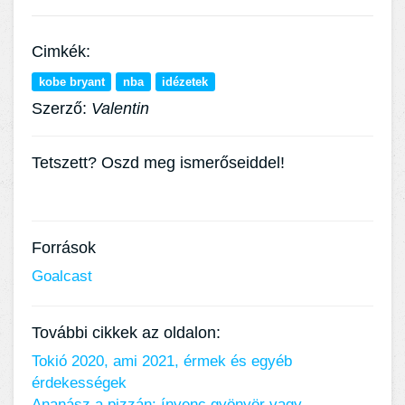
Cimkék:
kobe bryant
nba
idézetek
Szerző:
Valentin
Tetszett? Oszd meg ismerőseiddel!
Források
Goalcast
További cikkek az oldalon:
Tokió 2020, ami 2021, érmek és egyéb
érdekességek
Ananász a pizzán: ínyenc gyönyör vagy