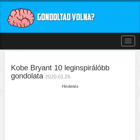
Toggl
naviga
Kobe Bryant 10 leginspirálóbb
gondolata
2020.01.26.
Hirdetés