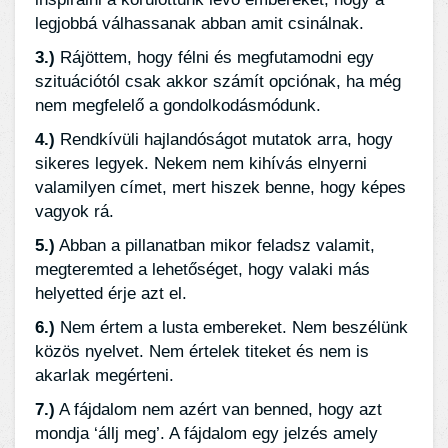
legjobbá válhassanak abban amit csinálnak.
3.)
Rájöttem, hogy félni és megfutamodni egy
szituációtól csak akkor számít opciónak, ha még
nem megfelelő a gondolkodásmódunk.
4.)
Rendkívüli hajlandóságot mutatok arra, hogy
sikeres legyek. Nekem nem kihívás elnyerni
valamilyen címet, mert hiszek benne, hogy képes
vagyok rá.
5.)
Abban a pillanatban mikor feladsz valamit,
megteremted a lehetőséget, hogy valaki más
helyetted érje azt el.
6.)
Nem értem a lusta embereket. Nem beszélünk
közös nyelvet. Nem értelek titeket és nem is
akarlak megérteni.
7.)
A fájdalom nem azért van benned, hogy azt
mondja ‘állj meg’. A fájdalom egy jelzés amely