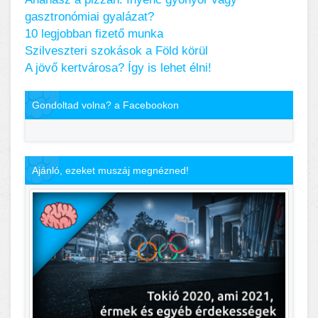
gasztronómiai gyalázat?
10 legjobban fizető munka
Szilveszteri szokások a Föld körül
A jövő kertvárosa? Így is lehet élni!
Gondoltad volna? a Facebookon
Ajánló, ezeket muszáj megnézned!