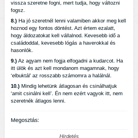
vissza szeretne fogni, mert tudja, hogy változni
fogsz.
8.)
Ha jó szeretnél lenni valamiben akkor meg kell
hoznod egy fontos döntést. Azt értem ezalatt,
hogy áldozatokat kell vállalnod. Kevesebb idő a
családoddal, kevesebb lógás a haverokkal és
hasonlók.
9.)
Az agyam nem fogja elfogadni a kudarcot. Ha
itt ülök és azt kell mondanom magamnak, hogy
‘elbuktál’ az rosszabb számomra a halálnál.
10.)
Mindig lehetünk átlagosan és csinálhatjuk
‘amit csinálni kell’. Én nem ezért vagyok itt, nem
szeretnék átlagos lenni.
Megosztás:
Hirdetés