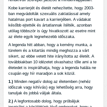
Kobe karrierjét és életét nehezítette, hogy 2003-
ban megvádolták szexuális zaklatással amely
hatalmas port kavart a karrierjében. A vádakat
később ejtették és ártatlannak ítélték, azonban
utólag többször is úgy hivatkozott az esetre mint
az élete egyik legnehezebb időszaka.
A legenda hitt abban, hogy a kemény munka, a
türelem és a kitartás mindig meghozza a várt
sikert, az ebbe vetett hite irányította az életét. A
továbbiakban 10 idézetet olvashatsz tőle ami a te
életedet is inspirálhatja, hogy a legenda halála ne
csupán egy hír maradjon a sok közül.
1.)
Minden negatív dolog az életemben (nehéz
időszak vagy kihívás) egy lehetőség arra, hogy
tanuljak és jobbá váljak általa.
2.)
A legfontosabb dolog, hogy próbáljuk
inspirálni a körülöttünk lévő embereket, hogy a