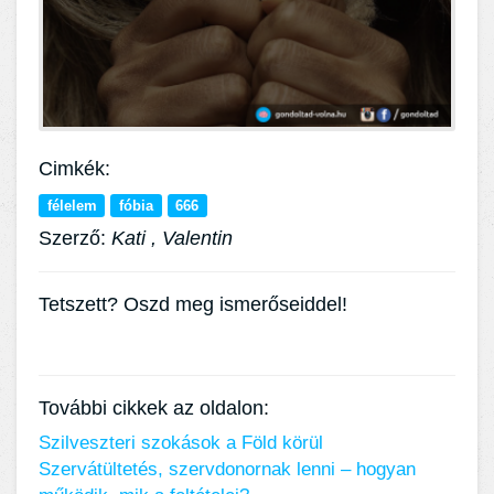
Cimkék:
félelem
fóbia
666
Szerző:
Kati , Valentin
Tetszett? Oszd meg ismerőseiddel!
További cikkek az oldalon:
Szilveszteri szokások a Föld körül
Szervátültetés, szervdonornak lenni – hogyan