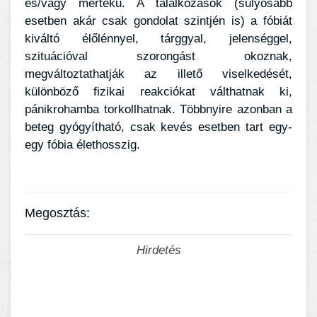
és/vagy mértékű. A találkozások (súlyosabb
esetben akár csak gondolat szintjén is) a fóbiát
kiváltó élőlénnyel, tárggyal, jelenséggel,
szituációval szorongást okoznak,
megváltoztathatják az illető viselkedését,
különböző fizikai reakciókat válthatnak ki,
pánikrohamba torkollhatnak. Többnyire azonban a
beteg gyógyítható, csak kevés esetben tart egy-
egy fóbia élethosszig.
Megosztás:
Hirdetés