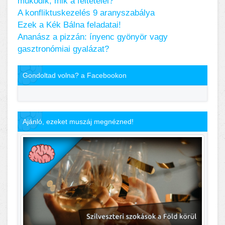
működik, mik a feltételei?
A konfliktuskezelés 9 aranyszabálya
Ezek a Kék Bálna feladatai!
Ananász a pizzán: ínyenc gyönyör vagy
gasztronómiai gyalázat?
Gondoltad volna? a Facebookon
Ajánló, ezeket muszáj megnézned!