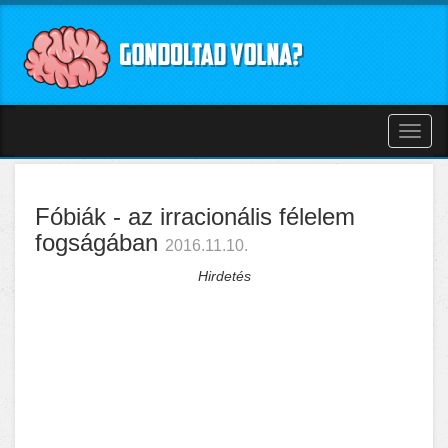
Toggl
naviga
Fóbiák - az irracionális félelem
fogságában
2016.11.10.
Hirdetés