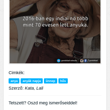
Cimkék:
anya
anyák napja
ünnep
hős
Szerző:
Kata, Lali
Tetszett? Oszd meg ismerőseiddel!