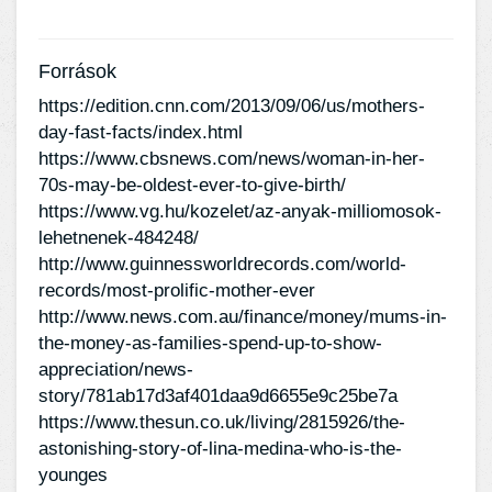
Források
https://edition.cnn.com/2013/09/06/us/mothers-
day-fast-facts/index.html
https://www.cbsnews.com/news/woman-in-her-
70s-may-be-oldest-ever-to-give-birth/
https://www.vg.hu/kozelet/az-anyak-milliomosok-
lehetnenek-484248/
http://www.guinnessworldrecords.com/world-
records/most-prolific-mother-ever
http://www.news.com.au/finance/money/mums-in-
the-money-as-families-spend-up-to-show-
appreciation/news-
story/781ab17d3af401daa9d6655e9c25be7a
https://www.thesun.co.uk/living/2815926/the-
astonishing-story-of-lina-medina-who-is-the-
younges