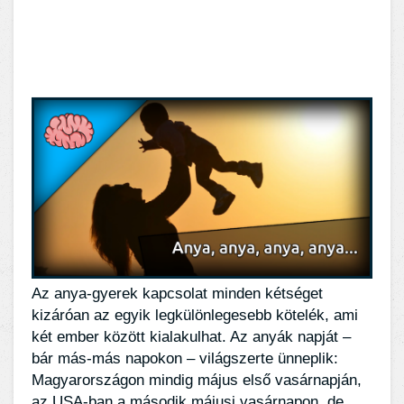
Az anya-gyerek kapcsolat minden kétséget
kizáróan az egyik legkülönlegesebb kötelék, ami
két ember között kialakulhat. Az anyák napját –
bár más-más napokon – világszerte ünneplik:
Magyarországon mindig május első vasárnapján,
az USA-ban a második májusi vasárnapon, de