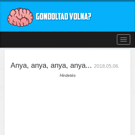
Toggl
naviga
Anya, anya, anya, anya...
2018.05.06.
Hirdetés