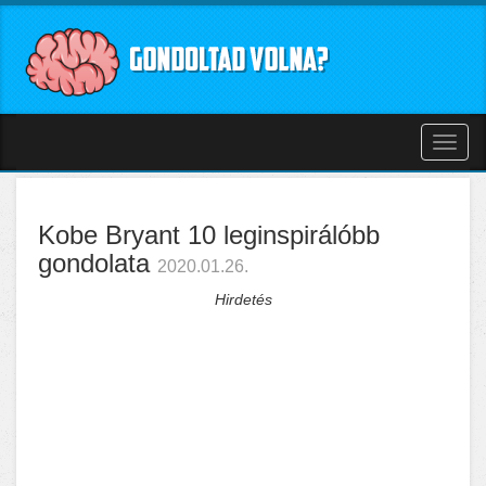
Toggl
naviga
Kobe Bryant 10 leginspirálóbb
gondolata
2020.01.26.
Hirdetés