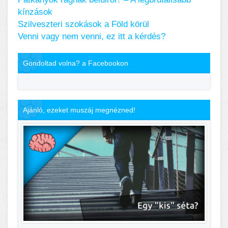
kínzások
Szilveszteri szokások a Föld körül
Venni vagy nem venni, ez itt a kérdés?
Gondoltad volna? a Facebookon
Ajánló, ezeket muszáj megnézned!