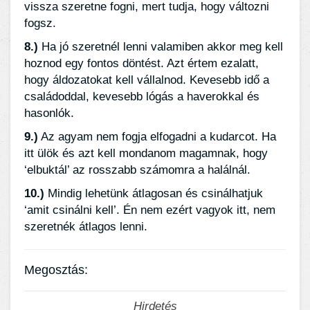
vissza szeretne fogni, mert tudja, hogy változni
fogsz.
8.)
Ha jó szeretnél lenni valamiben akkor meg kell
hoznod egy fontos döntést. Azt értem ezalatt,
hogy áldozatokat kell vállalnod. Kevesebb idő a
családoddal, kevesebb lógás a haverokkal és
hasonlók.
9.)
Az agyam nem fogja elfogadni a kudarcot. Ha
itt ülök és azt kell mondanom magamnak, hogy
‘elbuktál’ az rosszabb számomra a halálnál.
10.)
Mindig lehetünk átlagosan és csinálhatjuk
‘amit csinálni kell’. Én nem ezért vagyok itt, nem
szeretnék átlagos lenni.
Megosztás:
Hirdetés