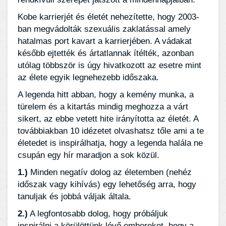
Kobe karrierjét és életét nehezítette, hogy 2003-
ban megvádolták szexuális zaklatással amely
hatalmas port kavart a karrierjében. A vádakat
később ejtették és ártatlannak ítélték, azonban
utólag többször is úgy hivatkozott az esetre mint
az élete egyik legnehezebb időszaka.
A legenda hitt abban, hogy a kemény munka, a
türelem és a kitartás mindig meghozza a várt
sikert, az ebbe vetett hite irányította az életét. A
továbbiakban 10 idézetet olvashatsz tőle ami a te
életedet is inspirálhatja, hogy a legenda halála ne
csupán egy hír maradjon a sok közül.
1.)
Minden negatív dolog az életemben (nehéz
időszak vagy kihívás) egy lehetőség arra, hogy
tanuljak és jobbá váljak általa.
2.)
A legfontosabb dolog, hogy próbáljuk
inspirálni a körülöttünk lévő embereket, hogy a