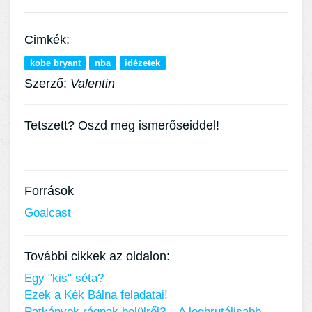
Cimkék:
kobe bryant
nba
idézetek
Szerző:
Valentin
Tetszett? Oszd meg ismerőseiddel!
Források
Goalcast
További cikkek az oldalon:
Egy "kis" séta?
Ezek a Kék Bálna feladatai!
Patkányok rágnak belülről? – A legbrutálisabb