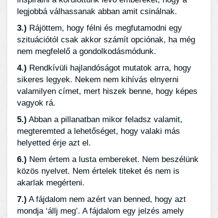
legjobbá válhassanak abban amit csinálnak.
3.)
Rájöttem, hogy félni és megfutamodni egy
szituációtól csak akkor számít opciónak, ha még
nem megfelelő a gondolkodásmódunk.
4.)
Rendkívüli hajlandóságot mutatok arra, hogy
sikeres legyek. Nekem nem kihívás elnyerni
valamilyen címet, mert hiszek benne, hogy képes
vagyok rá.
5.)
Abban a pillanatban mikor feladsz valamit,
megteremted a lehetőséget, hogy valaki más
helyetted érje azt el.
6.)
Nem értem a lusta embereket. Nem beszélünk
közös nyelvet. Nem értelek titeket és nem is
akarlak megérteni.
7.)
A fájdalom nem azért van benned, hogy azt
mondja ‘állj meg’. A fájdalom egy jelzés amely