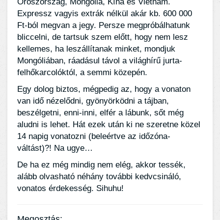
Oroszország, Mongólia, Kína és Vietnám.
Expressz vagyis extrák nélkül akár kb. 600 000
Ft-ból megvan a jegy. Persze megpróbálhatunk
bliccelni, de tartsuk szem előtt, hogy nem lesz
kellemes, ha leszállítanak minket, mondjuk
Mongóliában, ráadásul távol a világhírű jurta-
felhőkarcolóktól, a semmi közepén.
Egy dolog biztos, mégpedig az, hogy a vonaton
van idő nézelődni, gyönyörködni a tájban,
beszélgetni, enni-inni, elfér a lábunk, sőt még
aludni is lehet. Hát ezek után ki ne szeretne közel
14 napig vonatozni (beleértve az időzóna-
váltást)?! Na ugye…
De ha ez még mindig nem elég, akkor tessék,
alább olvasható néhány további kedvcsináló,
vonatos érdekesség. Sihuhu!
Megosztás: