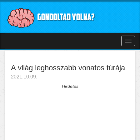
Toggl
naviga
A világ leghosszabb vonatos túrája
2021.10.09.
Hirdetés