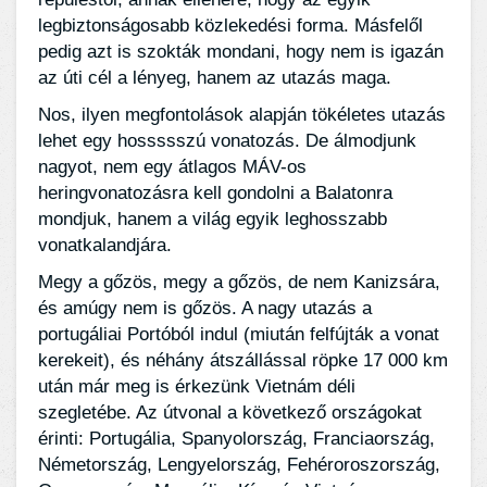
legbiztonságosabb közlekedési forma. Másfelől
pedig azt is szokták mondani, hogy nem is igazán
az úti cél a lényeg, hanem az utazás maga.
Nos, ilyen megfontolások alapján tökéletes utazás
lehet egy hossssszú vonatozás. De álmodjunk
nagyot, nem egy átlagos MÁV-os
heringvonatozásra kell gondolni a Balatonra
mondjuk, hanem a világ egyik leghosszabb
vonatkalandjára.
Megy a gőzös, megy a gőzös, de nem Kanizsára,
és amúgy nem is gőzös. A nagy utazás a
portugáliai Portóból indul (miután felfújták a vonat
kerekeit), és néhány átszállással röpke 17 000 km
után már meg is érkezünk Vietnám déli
szegletébe. Az útvonal a következő országokat
érinti: Portugália, Spanyolország, Franciaország,
Németország, Lengyelország, Fehéroroszország,