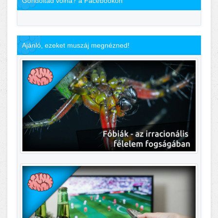
Gondoltad volna? a Facebookon
Ajánló, ezeket muszáj megnézned!