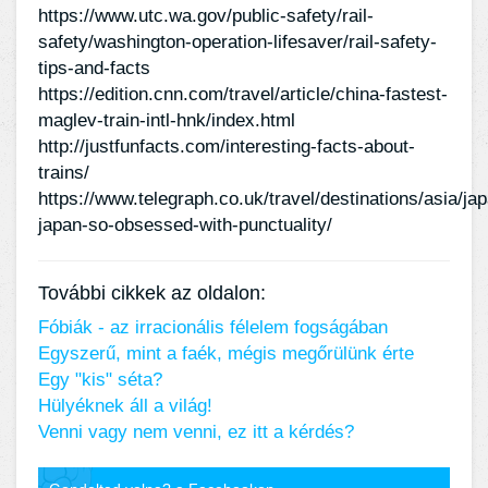
https://www.utc.wa.gov/public-safety/rail-
safety/washington-operation-lifesaver/rail-safety-
tips-and-facts
https://edition.cnn.com/travel/article/china-fastest-
maglev-train-intl-hnk/index.html
http://justfunfacts.com/interesting-facts-about-
trains/
https://www.telegraph.co.uk/travel/destinations/asia/jap
japan-so-obsessed-with-punctuality/
További cikkek az oldalon:
Fóbiák - az irracionális félelem fogságában
Egyszerű, mint a faék, mégis megőrülünk érte
Egy "kis" séta?
Hülyéknek áll a világ!
Venni vagy nem venni, ez itt a kérdés?