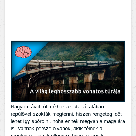
Nagyon távoli úti célhoz az utat általában
repülővel szokták megtenni, hiszen rengeteg időt
lehet így spórolni, noha ennek megvan a maga ára
is. Vannak persze olyanok, akik félnek a
repüléstől, annak ellenére, hogy az egyik