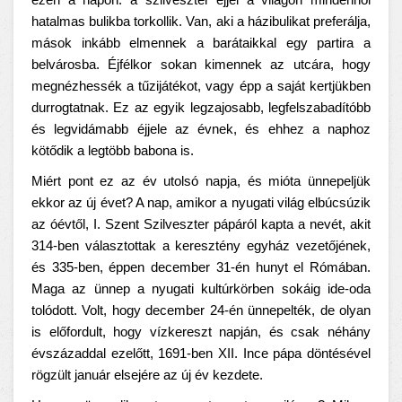
ezen a napon: a szilveszter éjjel a világon mindenhol
hatalmas bulikba torkollik. Van, aki a házibulikat preferálja,
mások inkább elmennek a barátaikkal egy partira a
belvárosba. Éjfélkor sokan kimennek az utcára, hogy
megnézhessék a tűzijátékot, vagy épp a saját kertjükben
durrogtatnak. Ez az egyik legzajosabb, legfelszabadítóbb
és legvidámabb éjjele az évnek, és ehhez a naphoz
kötődik a legtöbb babona is.
Miért pont ez az év utolsó napja, és mióta ünnepeljük
ekkor az új évet? A nap, amikor a nyugati világ elbúcsúzik
az óévtől, I. Szent Szilveszter pápáról kapta a nevét, akit
314-ben választottak a keresztény egyház vezetőjének,
és 335-ben, éppen december 31-én hunyt el Rómában.
Maga az ünnep a nyugati kultúrkörben sokáig ide-oda
tolódott. Volt, hogy december 24-én ünnepelték, de olyan
is előfordult, hogy vízkereszt napján, és csak néhány
évszázaddal ezelőtt, 1691-ben XII. Ince pápa döntésével
rögzült január elsejére az új év kezdete.