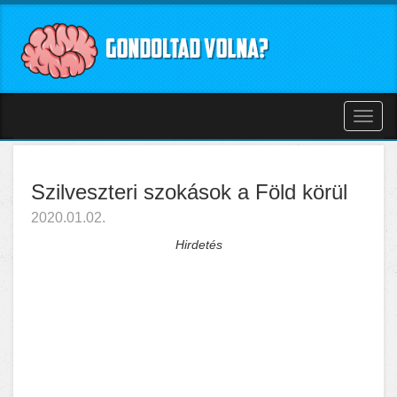
Toggl
naviga
Szilveszteri szokások a Föld körül
2020.01.02.
Hirdetés