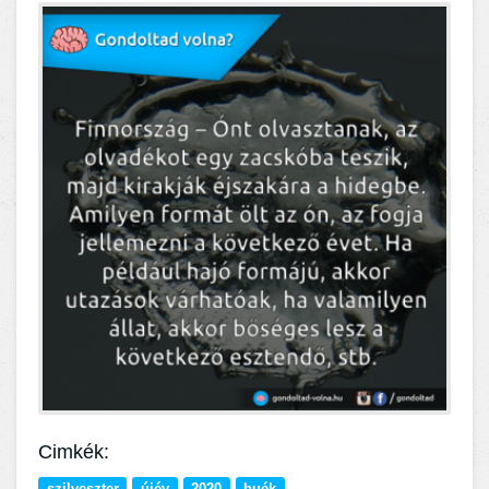
Cimkék:
szilveszter
újév
2020
buék